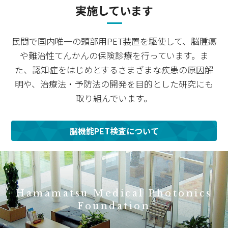
実施しています
民間で国内唯一の頭部用PET装置を駆使して、脳腫瘍
や難治性てんかんの保険診療を行っています。
ま
た、認知症をはじめとするさまざまな疾患の原因解
明や、
治療法・予防法の開発を目的とした研究にも
取り組んでいます。
脳機能PET検査について
Hamamatsu Medical Photonics
Foundation