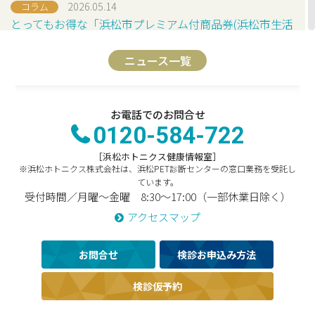
2026.05.14
コラム
とってもお得な「浜松市プレミアム付商品券(浜松市生活
支援商品券)」を健康管理にご活用下さい！
ニュース一覧
2026.04.28
お知らせ
倫理委員会にて１つの研究の変更が承認されました（受
付番号：251）
お電話でのお問合せ
0120-584-722
2026.04.27
お知らせ
［浜松ホトニクス健康情報室］
ゴールデンウイーク休業のお知らせ［2026年5月2日(土)
※浜松ホトニクス株式会社は、浜松PET診断センターの窓口業務を受託し
～2026年5月6日(水)］
ています。
受付時間／月曜～金曜 8:30～17:00（一部休業日除く）
2026.04.17
お知らせ
アクセスマップ
倫理委員会にて１つの研究の変更が承認されました（受
付番号：250）
お問合せ
検診お申込み方法
2026.03.18
お知らせ
検診仮予約
認定臨床研究審査委員会にて新たに１つの研究（臨床研
究実施計画番号：jRCTs041250210）が承認されました