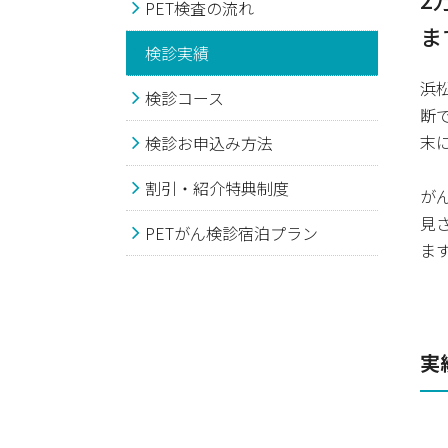
PET検査の流れ
ま
検診実績
浜
検診コース
断
末
検診お申込み方法
割引・紹介特典制度
が
見
PETがん検診宿泊プラン
ま
実