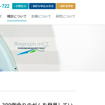
-722
お問合せ
検診お申込み方法
検診仮予約
て
検診について
診療について
研究について
て、300例余りのがんを発見してい