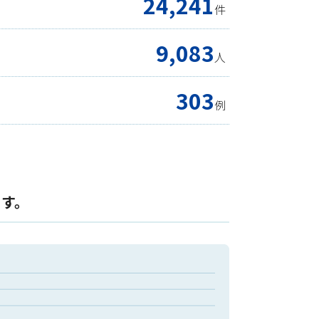
24,241
件
9,083
人
303
例
ます。