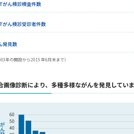
ETがん検診検査件数
ETがん検診受診者件数
ん発見数
003年の開設から2015 年6月末まで）
合画像診断により、多種多様ながんを発見してい