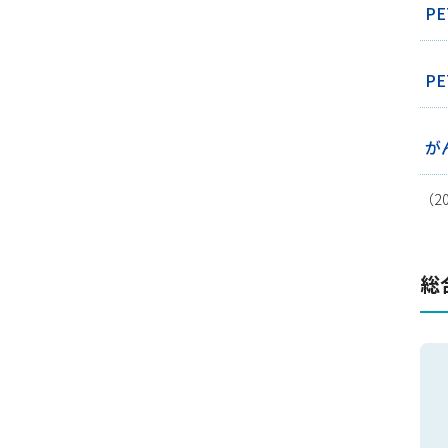
P
P
が
（2
総