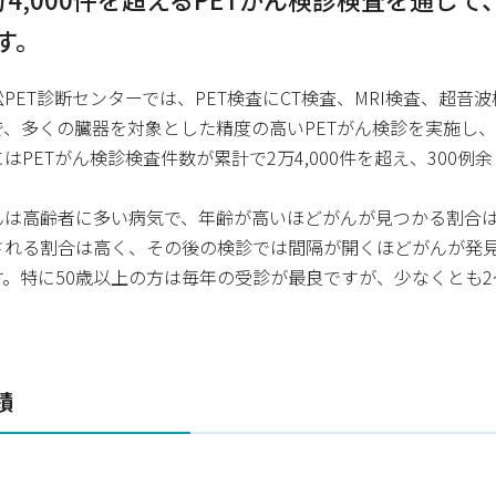
す。
松PET診断センターでは、PET検査にCT検査、MRI検査、超
で、多くの臓器を対象とした精度の高いPETがん検診を実施し、
にはPETがん検診検査件数が累計で2万4,000件を超え、300
んは高齢者に多い病気で、年齢が高いほどがんが見つかる割合
される割合は高く、その後の検診では間隔が開くほどがんが発
す。特に50歳以上の方は毎年の受診が最良ですが、少なくとも2
績